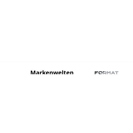
Markenwelten
Sortiment
Über uns
Stahl
Betonstahl und
Zubehör