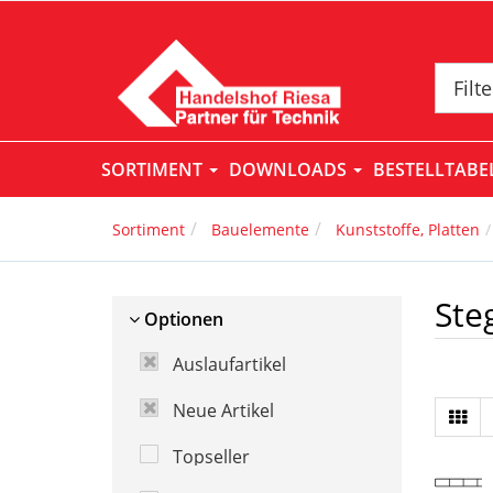
Filt
SORTIMENT
DOWNLOADS
BESTELLTAB
Sortiment
Bauelemente
Kunststoffe, Platten
Ste
Optionen
Auslaufartikel
Neue Artikel
Topseller