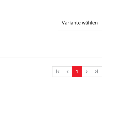
Variante wählen
l
1
l